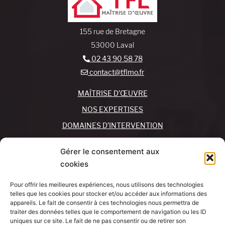
155 rue de Bretagne
53000 Laval
02 43 90 58 78
contact@tflmo.fr
MAÎTRISE D’ŒUVRE
NOS EXPERTISES
DOMAINES D’INTERVENTION
NOS AGENCES
Gérer le consentement aux
cookies
REJOIGNEZ-NOUS !
CONTACTEZ-NOUS
Pour offrir les meilleures expériences, nous utilisons des technologies
MON COMPTE
telles que les cookies pour stocker et/ou accéder aux informations des
appareils. Le fait de consentir à ces technologies nous permettra de
traiter des données telles que le comportement de navigation ou les ID
SUIVEZ-NOUS !
J’AI UN
uniques sur ce site. Le fait de ne pas consentir ou de retirer son