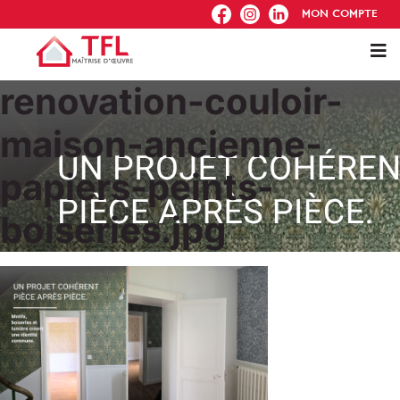
FB
IG
IN
MON COMPTE
renovation-couloir-
maison-ancienne-
papiers-peints-
boiseries.jpg