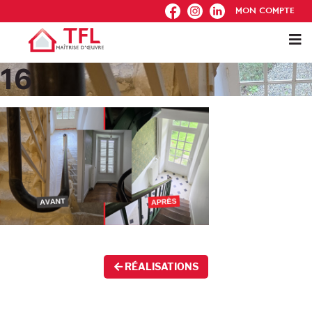
FB
IG
IN
MON COMPTE
16
RÉALISATIONS