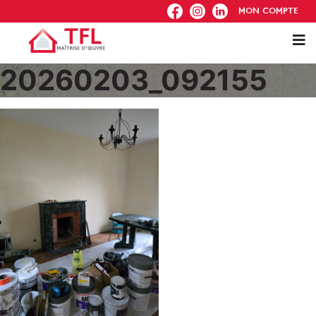
FB
IG
IN
MON COMPTE
20260203_092155