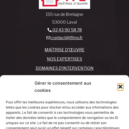
155 rue de Bretagne
53000 Laval
02 43 90 58 78
contact@tflmo.fr
MAÎTRISE D’ŒUVRE
NOS EXPERTISES
DOMAINES D’INTERVENTION
NOS AGENCES
Gérer le consentement aux
cookies
REJOIGNEZ-NOUS !
CONTACTEZ-NOUS
Pour offrir les meilleures expériences, nous utilisons des technologies
MON COMPTE
telles que les cookies pour stocker et/ou accéder aux informations des
appareils. Le fait de consentir à ces technologies nous permettra de
traiter des données telles que le comportement de navigation ou les ID
SUIVEZ-NOUS !
J’AI UN
uniques sur ce site. Le fait de ne pas consentir ou de retirer son
PROJET
consentement peut avoir un effet négatif sur certaines caractéristiques