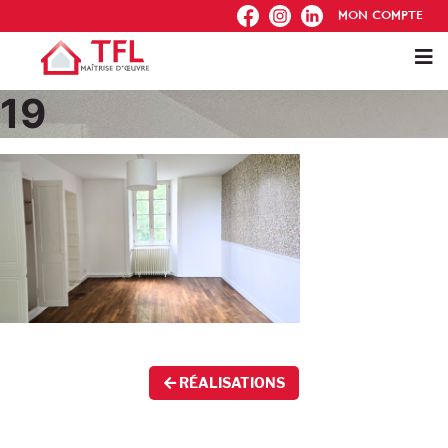
FB
IG
IN
MON COMPTE
19
RÉALISATIONS