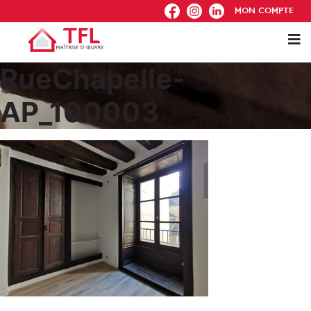
FB
IG
IN
MON COMPTE
RueChapelle-
AP_100003