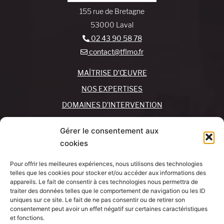
155 rue de Bretagne
53000 Laval
02 43 90 58 78
contact@tflmo.fr
MAÎTRISE D’ŒUVRE
NOS EXPERTISES
DOMAINES D’INTERVENTION
NOS AGENCES
Gérer le consentement aux
cookies
REJOIGNEZ-NOUS !
CONTACTEZ-NOUS
Pour offrir les meilleures expériences, nous utilisons des technologies
MON COMPTE
telles que les cookies pour stocker et/ou accéder aux informations des
appareils. Le fait de consentir à ces technologies nous permettra de
traiter des données telles que le comportement de navigation ou les ID
SUIVEZ-NOUS !
J’AI UN
uniques sur ce site. Le fait de ne pas consentir ou de retirer son
PROJET
consentement peut avoir un effet négatif sur certaines caractéristiques
et fonctions.