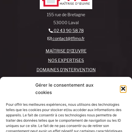
155 rue de Bretagne
53000 Laval
02 43 90 58 78
contact@tflmo.fr
MAÎTRISE D’ŒUVRE
NOS EXPERTISES
DOMAINES D’INTERVENTION
NOS AGENCES
Gérer le consentement aux
cookies
REJOIGNEZ-NOUS !
CONTACTEZ-NOUS
Pour offrir les meilleures expériences, nous utilisons des technologies
MON COMPTE
telles que les cookies pour stocker et/ou accéder aux informations des
appareils. Le fait de consentir à ces technologies nous permettra de
traiter des données telles que le comportement de navigation ou les ID
SUIVEZ-NOUS !
J’AI UN
uniques sur ce site. Le fait de ne pas consentir ou de retirer son
PROJET
consentement peut avoir un effet négatif sur certaines caractéristiques