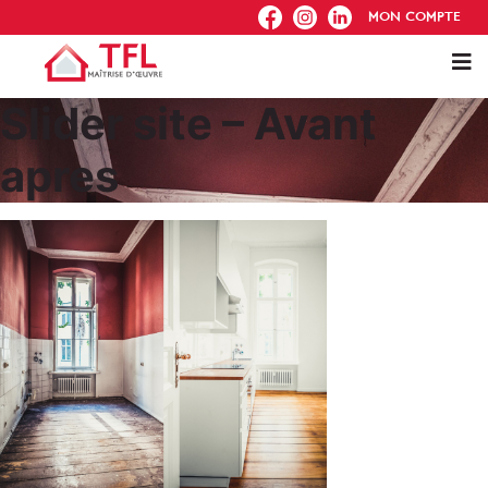
FB
IG
IN
MON COMPTE
Slider site – Avant
apres