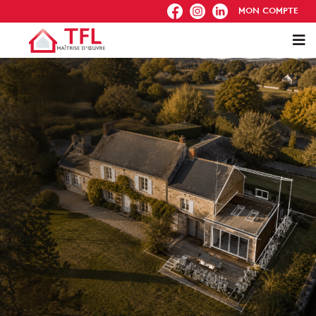
FB
IG
IN
MON COMPTE