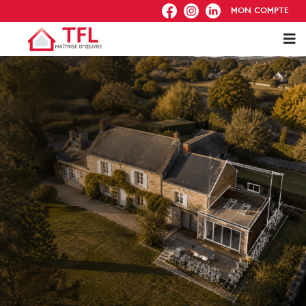
FB
IG
IN
MON COMPTE