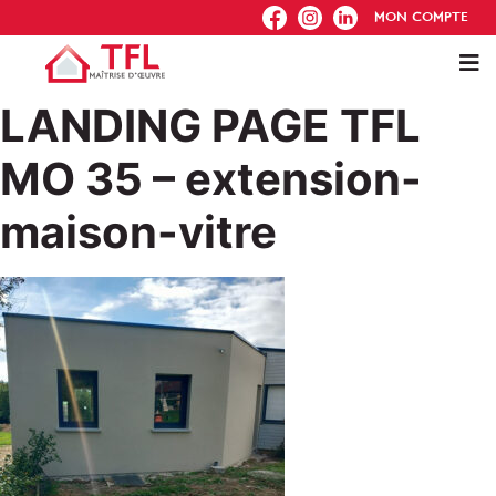
FB
IG
IN
MON COMPTE
LANDING PAGE TFL
MO 35 – extension-
maison-vitre