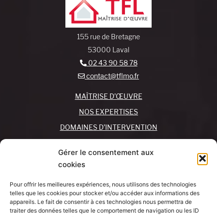
155 rue de Bretagne
53000 Laval
02 43 90 58 78
contact@tflmo.fr
MAÎTRISE D’ŒUVRE
NOS EXPERTISES
DOMAINES D’INTERVENTION
NOS AGENCES
Gérer le consentement aux
cookies
REJOIGNEZ-NOUS !
CONTACTEZ-NOUS
Pour offrir les meilleures expériences, nous utilisons des technologies
MON COMPTE
telles que les cookies pour stocker et/ou accéder aux informations des
appareils. Le fait de consentir à ces technologies nous permettra de
traiter des données telles que le comportement de navigation ou les ID
SUIVEZ-NOUS !